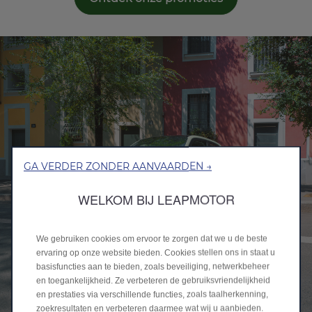
GA VERDER ZONDER AANVAARDEN →
WELKOM BIJ LEAPMOTOR
We gebruiken cookies om ervoor te zorgen dat we u de beste
ervaring op onze website bieden. Cookies stellen ons in staat u
basisfuncties aan te bieden, zoals beveiliging, netwerkbeheer
en toegankelijkheid. Ze verbeteren de gebruiksvriendelijkheid
en prestaties via verschillende functies, zoals taalherkenning,
zoekresultaten en verbeteren daarmee wat wij u aanbieden.