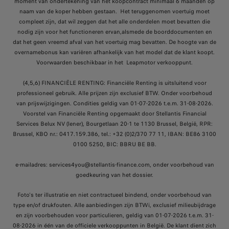
moment van ondertekening van het koopcontract minimaal 6 maanden op
naam van de koper hebben gestaan. Het teruggenomen voertuig moet
compleet zijn, dat wil zeggen dat het alle onderdelen moet bevatten die
nodig zijn voor het functioneren ervan,alsmede de boorddocumenten en
dat het geen vreemd afval van het voertuig mag bevatten. De hoogte van de
overnamebonus kan variëren afhankelijk van het model dat de klant koopt.
Voorwaarden beschikbaar in het Leapmotor verkooppunt.
(4,5,6) FINANCIËLE RENTING: Financiële Renting is uitsluitend voor
professioneel gebruik. Alle prijzen zijn exclusief BTW. Onder voorbehoud
van prijswijzigingen. Condities geldig van
01-07-2026 t.e.m. 31-08-2026
.
Voorstel van Financiële Renting opgemaakt door Stellantis Financial
Services Belux NV (lener), Bourgetlaan 20-1 te 1130 Brussel, België, RPR:
Brussel, KBO nr.: 0417.159.386, tel.: +32 (0)2/370 77 11, IBAN: BE86 3100
0100 5250, BIC: BBRU BE BB.
e-mailadres: services4you@stellantis-finance.com, onder voorbehoud van
goedkeuring van het dossier.
Foto's ter illustratie en niet contractueel bindend, onder voorbehoud van
type en/of drukfouten. Alle aanbiedingen zijn BTWi, exclusief milieubijdrage
en zijn voorbehouden voor particulieren, geldig van 01-07-2026 t.e.m. 31-
08-2026 in één van de officiele verkooppunten in België. De klant dient zich