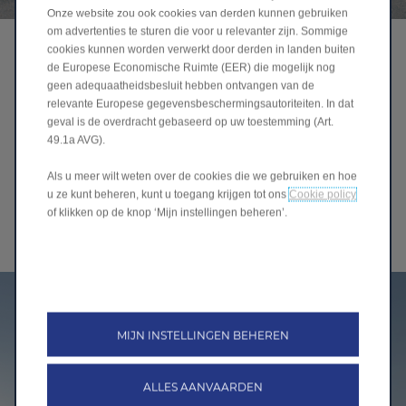
Onze website zou ook cookies van derden kunnen gebruiken
om advertenties te sturen die voor u relevanter zijn. Sommige
Leapmotor T03 stadswagen
cookies kunnen worden verwerkt door derden in landen buiten
de Europese Economische Ruimte (EER) die mogelijk nog
Op zoek naar een volledig uitgeruste, 100% elektrische
geen adequaatheidsbesluit hebben ontvangen van de
stadsauto?
relevante Europese gegevensbeschermingsautoriteiten. In dat
geval is de overdracht gebaseerd op uw toestemming (Art.
De T03 is al verkrijgbaar vanaf € 17.900(1) dankzij een
49.1a AVG).
overnamebonus (2) van € 1000.
Als u meer wilt weten over de cookies die we gebruiken en hoe
u ze kunt beheren, kunt u toegang krijgen tot ons
Cookie policy
of klikken op de knop ‘Mijn instellingen beheren’.
Ontdek onze promoties
MIJN INSTELLINGEN BEHEREN
ALLES AANVAARDEN