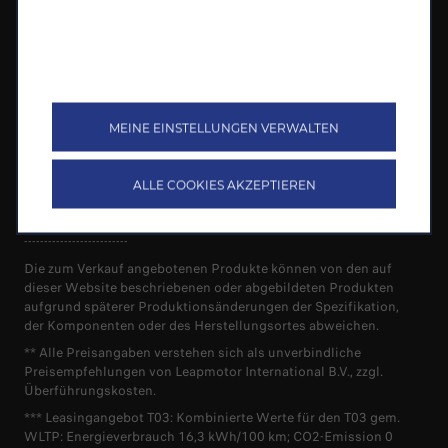
Connect Premium
Erklärung zur Barrierefreiheit
MEINE EINSTELLUNGEN VERWALTEN
DU HAST NOCH FRAGEN?
Die Kundenbetreuung ist von Montag bis Freitag von 8:30 bis
ALLE COOKIES AKZEPTIEREN
17:30 Uhr kostenlos aus dem deutschen Fest- und
Mobilfunknetz unter 00800 – 532 700 00 zu erreichen.
--------------------------
Die zum Verkauf angebotenen Produkte können von den auf
dieser Website beschriebenen oder abgebildeten Produkten
aufgrund späterer Produktionsänderungen der Spezifikation,
der Komponenten oder des Herstellungsortes abweichen.
** Alle Preisangaben verstehen sich als unverbindliche
Preisempfehlungen von Leapmotor International B.V., zzgl.
Überführungskosten.
*** Leasingangebot T03: Kombinierte Werte für den T03 gem.
WLTP: Energieverbrauch 16,3 kWh/100 km; CO2-Emission 0