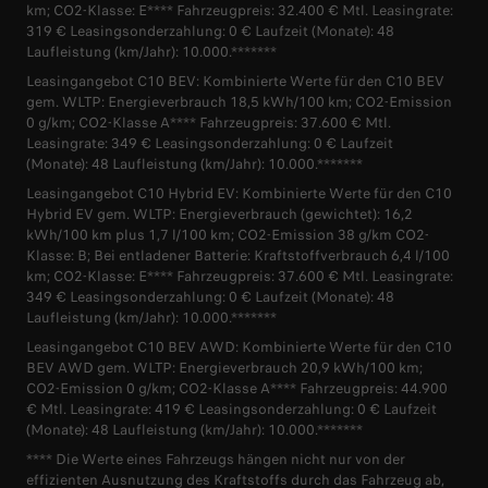
km; CO2-Klasse: E**** Fahrzeugpreis: 32.400 € Mtl. Leasingrate:
319 € Leasingsonderzahlung: 0 € Laufzeit (Monate): 48
Laufleistung (km/Jahr): 10.000.*******
Leasingangebot C10 BEV: Kombinierte Werte für den C10 BEV
gem. WLTP: Energieverbrauch 18,5 kWh/100 km; CO2-Emission
0 g/km; CO2-Klasse A**** Fahrzeugpreis: 37.600 € Mtl.
Leasingrate: 349 € Leasingsonderzahlung: 0 € Laufzeit
(Monate): 48 Laufleistung (km/Jahr): 10.000.*******
Leasingangebot C10 Hybrid EV: Kombinierte Werte für den C10
Hybrid EV gem. WLTP: Energieverbrauch (gewichtet): 16,2
kWh/100 km plus 1,7 l/100 km; CO2-Emission 38 g/km CO2-
Klasse: B; Bei entladener Batterie: Kraftstoffverbrauch 6,4 l/100
km; CO2-Klasse: E**** Fahrzeugpreis: 37.600 € Mtl. Leasingrate:
349 € Leasingsonderzahlung: 0 € Laufzeit (Monate): 48
Laufleistung (km/Jahr): 10.000.*******
Leasingangebot C10 BEV AWD: Kombinierte Werte für den C10
BEV AWD gem. WLTP: Energieverbrauch 20,9 kWh/100 km;
CO2-Emission 0 g/km; CO2-Klasse A**** Fahrzeugpreis: 44.900
€ Mtl. Leasingrate: 419 € Leasingsonderzahlung: 0 € Laufzeit
(Monate): 48 Laufleistung (km/Jahr): 10.000.*******
**** Die Werte eines Fahrzeugs hängen nicht nur von der
effizienten Ausnutzung des Kraftstoffs durch das Fahrzeug ab,