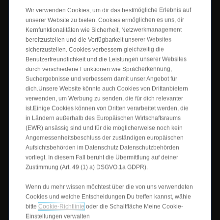
Wir verwenden Cookies, um dir das bestmögliche Erlebnis auf
Data Act
unserer Website zu bieten. Cookies ermöglichen es uns, dir
Kernfunktionalitäten wie Sicherheit, Netzwerkmanagement
Allgemeine Geschäftsbedingungen
bereitzustellen und die Verfügbarkeit unserer Websites
sicherzustellen. Cookies verbessern gleichzeitig die
Benutzerfreundlichkeit und die Leistungen unserer Websites
Datenschutzrichtlinie
durch verschiedene Funktionen wie Spracherkennung,
Suchergebnisse und verbessern damit unser Angebot für
Cookies
dich.Unsere Website könnte auch Cookies von Drittanbietern
verwenden, um Werbung zu senden, die für dich relevanter
ist.Einige Cookies können von Dritten verarbeitet werden, die
Cookie-Einstellungen
in Ländern außerhalb des Europäischen Wirtschaftsraums
(EWR) ansässig sind und für die möglicherweise noch kein
Impressum
Angemessenheitsbeschluss der zuständigen europäischen
Aufsichtsbehörden im Datenschutz Datenschutzbehörden
Rechtliche Hinweise
vorliegt. In diesem Fall beruht die Übermittlung auf deiner
Zustimmung (Art. 49 (1) a) DSGVO.1a GDPR).
Connect One
Wenn du mehr wissen möchtest über die von uns verwendeten
Cookies und welche Entscheidungen Du treffen kannst, wähle
Connect Plus
bitte
Cookie-Richtlinie
oder die Schaltfläche Meine Cookie-
Einstellungen verwalten