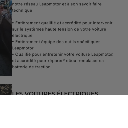
notre réseau Leapmotor et à son savoir-faire
technique :
• Entièrement qualifié et accrédité pour intervenir
sur le systèmes haute tension de votre voiture
électrique
• Entièrement équipé des outils spécifiques
Leapmotor
• Qualifié pour entretenir votre voiture Leapmotor,
et accrédité pour réparer* et/ou remplacer sa
batterie de traction.
LES VOITURES ÉLECTRIQUES
NÉCESSITENT DES SOINS
DIFFÉRENTS
Sans embrayage, sans système d'échappement,
sans vidange d'huile, les véhicules électriques