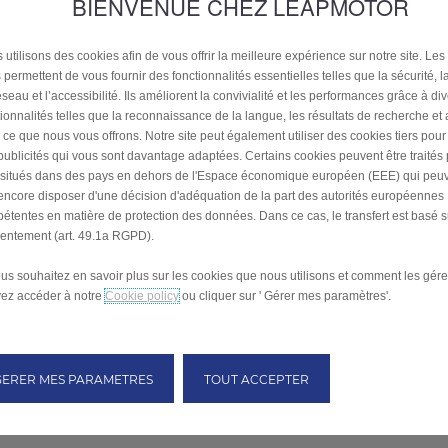
BIENVENUE CHEZ LEAPMOTOR
 utilisons des cookies afin de vous offrir la meilleure expérience sur notre site. Les
 permettent de vous fournir des fonctionnalités essentielles telles que la sécurité, l
seau et l’accessibilité. Ils améliorent la convivialité et les performances grâce à di
tionnalités telles que la reconnaissance de la langue, les résultats de recherche et
i ce que nous vous offrons. Notre site peut également utiliser des cookies tiers pou
publicités qui vous sont davantage adaptées. Certains cookies peuvent être traités
s situés dans des pays en dehors de l'Espace économique européen (EEE) qui peu
encore disposer d'une décision d'adéquation de la part des autorités européennes
étentes en matière de protection des données. Dans ce cas, le transfert est basé s
entement (art. 49.1a RGPD).
ous souhaitez en savoir plus sur les cookies que nous utilisons et comment les gére
ez accéder à notre
Cookie policy
ou cliquer sur ' Gérer mes paramètres'.
GERER MES PARAMETRES
TOUT ACCEPTER