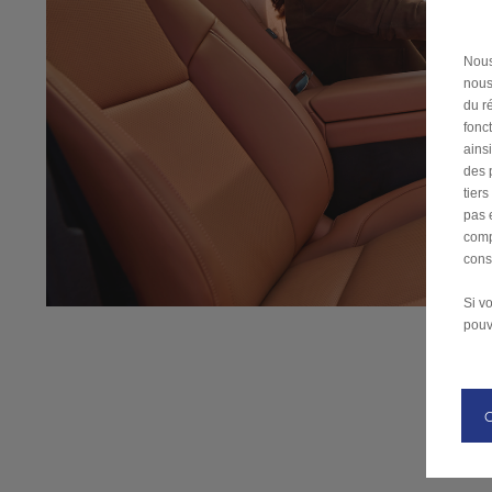
Nous
nous
du ré
fonc
ains
des 
tier
pas 
comp
cons
Si v
pouv