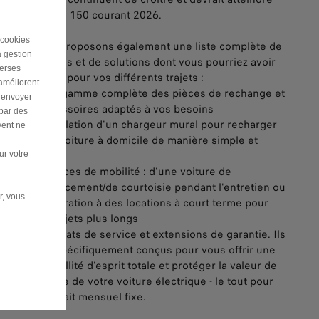
plus de 150 courant 2026.
 cookies
Nous proposons également une liste complète de
a gestion
services et de solutions dont vous pourriez avoir
verses
besoin pour vos différents trajets :
 améliorent
• Une gamme complète des pièces de rechange et
r envoyer
d'accessoires adaptés à vos besoins
 par des
• Installation d'un chargeur mural pour recharger
vent ne
votre voiture à domicile de manière simple et
rapide
ur votre
• Services de mobilité : d'une voiture de
remplacement/de courtoisie pendant l'entretien ou
r, vous
la réparation à des locations à court terme pour
des trajets plus longs
• Contrats de service et extensions de garantie. Ils
sont spécifiquement conçus pour vous offrir une
tranquillité d'esprit totale et protéger la valeur de
revente de votre voiture électrique - le tout pour
un forfait mensuel fixe.