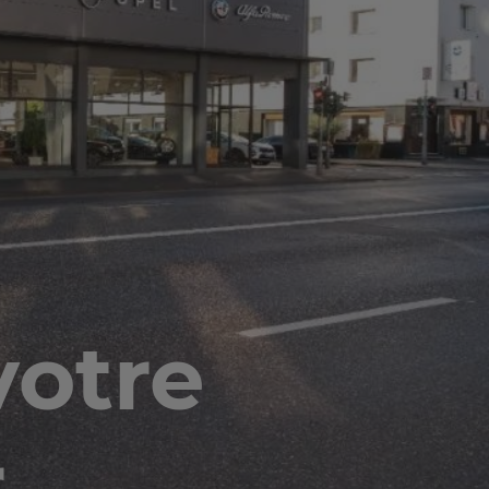
votre
r