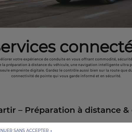
ervices connect
éliorer votre expérience de conduite en vous offrant commodité, sécuri
 la préparation à distance du véhicule, une navigation intelligente ultra
e seule empreinte digitale. Gardez le contrôle aussi bien sur la route que 
connectivité de pointe qui vous garde informé et en sécurité.
artir – Préparation à distance 
INUER SANS ACCEPTER →