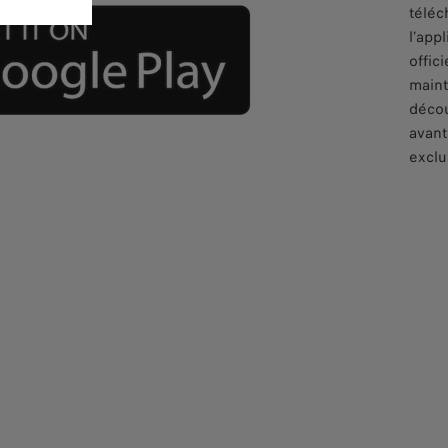
téléc
l’appl
offici
maint
décou
avan
exclu