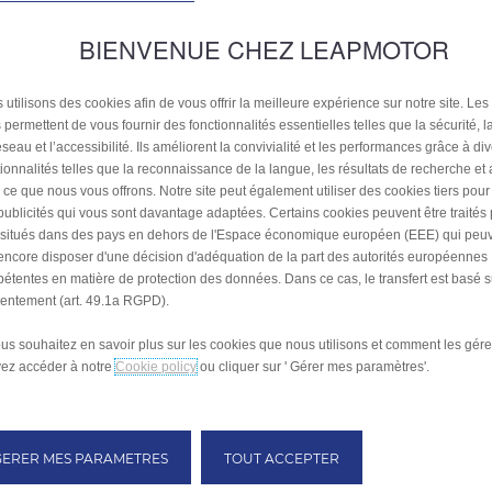
BIENVENUE CHEZ LEAPMOTOR
 intelligente & Info-divertisse
 utilisons des cookies afin de vous offrir la meilleure expérience sur notre site. Les
 permettent de vous fournir des fonctionnalités essentielles telles que la sécurité, l
seau et l’accessibilité. Ils améliorent la convivialité et les performances grâce à di
tionnalités telles que la reconnaissance de la langue, les résultats de recherche et
i ce que nous vous offrons. Notre site peut également utiliser des cookies tiers pou
publicités qui vous sont davantage adaptées. Certains cookies peuvent être traités
s situés dans des pays en dehors de l'Espace économique européen (EEE) qui peu
encore disposer d'une décision d'adéquation de la part des autorités européennes
étentes en matière de protection des données. Dans ce cas, le transfert est basé s
entement (art. 49.1a RGPD).
ous souhaitez en savoir plus sur les cookies que nous utilisons et comment les gére
ez accéder à notre
Cookie policy
ou cliquer sur ' Gérer mes paramètres'.
GERER MES PARAMETRES
TOUT ACCEPTER