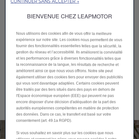
CONTINUER SANS ACCEPTER →
BIENVENUE CHEZ LEAPMOTOR
Découvrez les accessoires B10
>
Nous utilisons des cookies afin de vous offrir la meilleure
expérience sur notre site. Les cookies nous permettent de vous
fournir des fonctionnalités essentielles telles que la sécurité, la
gestion du réseau et l’accessibilité. Ils améliorent la convivialité
et les performances grâce à diverses fonctionnalités telles que
la reconnaissance de la langue, les résultats de recherche et
améliorent ainsi ce que nous vous offrons. Notre site peut
également utiliser des cookies tiers pour envoyer des publicités
qui vous sont davantage adaptées. Certains cookies peuvent
être traités par des tiers situés dans des pays en dehors de
l'Espace économique européen (EEE) qui peuvent ne pas
encore disposer d'une décision d'adéquation de la part des
Découvrez les accessoires T03
>
autorités européennes compétentes en matière de protection
des données. Dans ce cas, le transfert est basé sur votre
consentement (art. 49.1a RGPD).
Si vous souhaitez en savoir plus sur les cookies que nous