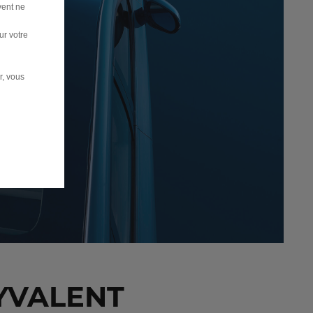
vent ne
ur votre
r, vous
LYVALENT