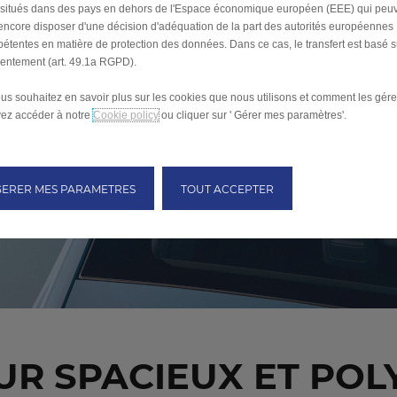
s situés dans des pays en dehors de l'Espace économique européen (EEE) qui peu
encore disposer d'une décision d'adéquation de la part des autorités européennes
étentes en matière de protection des données. Dans ce cas, le transfert est basé s
entement (art. 49.1a RGPD).
ous souhaitez en savoir plus sur les cookies que nous utilisons et comment les gére
ez accéder à notre
Cookie policy
ou cliquer sur ' Gérer mes paramètres'.
GERER MES PARAMETRES
TOUT ACCEPTER
UR SPACIEUX ET PO