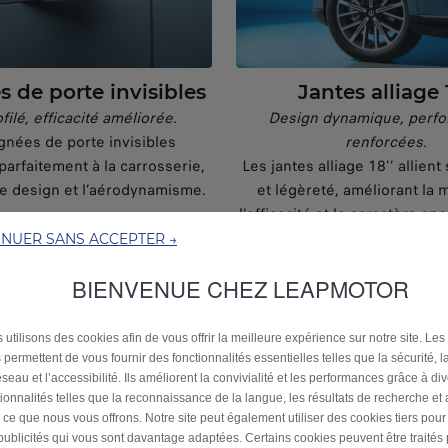
 de porte invisibles
Jantes alliage 
filé, efficacité améliorée.
Design dynamique, perf
gnées de porte invisibles
renforcées.
parfaitement à la carrosserie,
Les jantes alliage 18’’ allient
le design et l’aérodynamisme.
et légèreté, améliorant la m
l'efficacité et le caractère spo
véhicule.
INUER SANS ACCEPTER →
BIENVENUE CHEZ LEAPMOTOR
 utilisons des cookies afin de vous offrir la meilleure expérience sur notre site. Les
 permettent de vous fournir des fonctionnalités essentielles telles que la sécurité, l
seau et l’accessibilité. Ils améliorent la convivialité et les performances grâce à di
tionnalités telles que la reconnaissance de la langue, les résultats de recherche et
i ce que nous vous offrons. Notre site peut également utiliser des cookies tiers pou
publicités qui vous sont davantage adaptées. Certains cookies peuvent être traités