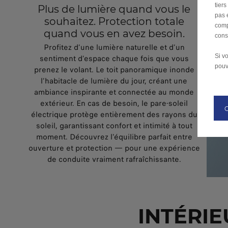
tier
Plus de lumière quand vous le
pas 
souhaitez. Protection totale
comp
quand vous en avez besoin.
cons
Profitez d’une lumière naturelle et d’un
Si v
sentiment d’espace chaque fois que vous
pouv
prenez le volant. Le toit panoramique inonde
l’habitacle de lumière du jour, créant une
ambiance inspirante et connectée au monde
extérieur. En cas de besoin, le pare-soleil
électrique protège entièrement des rayons du
soleil, garantissant confort et intimité à tout
moment. Découvrez l'équilibre parfait entre
ouverture et protection — pour une expérience
de conduite vraiment rafraîchissante.
INTÉRIE