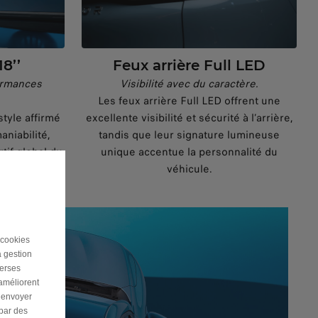
18’’
Feux arrière Full LED
ormances
Visibilité avec du caractère.
Les feux arrière Full LED offrent une
 style affirmé
excellente visibilité et sécurité à l’arrière,
aniabilité,
tandis que leur signature lumineuse
rtif global du
unique accentue la personnalité du
véhicule.
 cookies
a gestion
verses
 améliorent
r envoyer
 par des