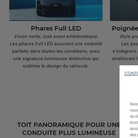
Phares Full LED
Poignées
Vision nette, look avant emblématique.
Style pro
Les phares Full LED assurent une visibilité
Les poi
parfaite dans toutes les conditions, avec
s’intègrent 
une signature lumineuse distinctive qui
améliorant 
sublime le design du véhicule.
CONT
Nous
nous
du ré
fonc
TOIT PANORAMIQUE POUR UNE
ains
CONDUITE PLUS LUMINEUSE
des 