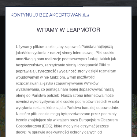
KONTYNUUJ BEZ AKCEPTOWANIA →
Leapmotor B10 EV
WITAMY W LEAPMOTOR
ELEKTRYCZNY B10 Z ROCZNIKA 2026 JUŻ OD 109 900
ZŁ
Używamy plików cookie, aby zapewnić Państwu najlepszą
jakość korzystania z naszej strony internetowej. Pliki cookie
Odkryj B10
umożliwiają nam realizację podstawowych funkcji, takich jak
bezpieczeństwo, zarządzanie siecią i dostępność.Pliki te
poprawiają użyteczność i wydajność strony dzięki rozmaitym
Poproś o ofertę
wbudowanym w nie funkcjom, w tym możliwości
rozpoznawania języka i zapamiętywaniu wyników
wyszukiwania, co pomaga nam lepiej dopasowywać naszą
ofertę do Państwa potrzeb. Nasza strona internetowa może
również wykorzystywać pliki cookie podmiotów trzecich w celu
wysyłania reklam, które są dla Państwa bardziej odpowiednie.
Niektóre pliki cookie mogą być przetwarzane przez podmioty
trzecie znajdujące się w krajach poza Europejskim Obszarem
Gospodarczym (EOG), które mogły nie otrzymać jeszcze
decyzji w sprawie adekwatności ochrony danych od