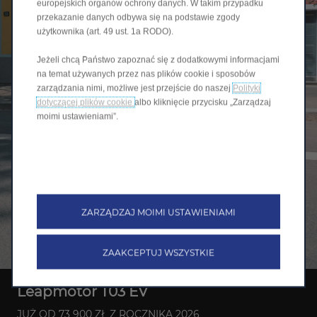
europejskich organów ochrony danych. W takim przypadku
przekazanie danych odbywa się na podstawie zgody
użytkownika (art. 49 ust. 1a RODO).
Jeżeli chcą Państwo zapoznać się z dodatkowymi informacjami
na temat używanych przez nas plików cookie i sposobów
zarządzania nimi, możliwe jest przejście do naszej
Polityki
dotyczącej plików cookie
albo kliknięcie przycisku „Zarządzaj
moimi ustawieniami”.
ZARZĄDZAJ MOIMI USTAWIENIAMI
ZAAKCEPTUJ WSZYSTKIE
Leapmotor T03 EV
JUŻ OD 73 900 ZŁ Z ROCZNIKA 2026