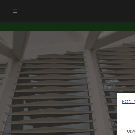
KONT
Używ