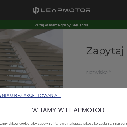
Witaj w marce grupy Stellantis
Zapytaj 
YNUUJ BEZ AKCEPTOWANIA →
WITAMY W LEAPMOTOR
amy plików cookie, aby zapewnić Państwu najlepszą jakość korzystania z naszej 