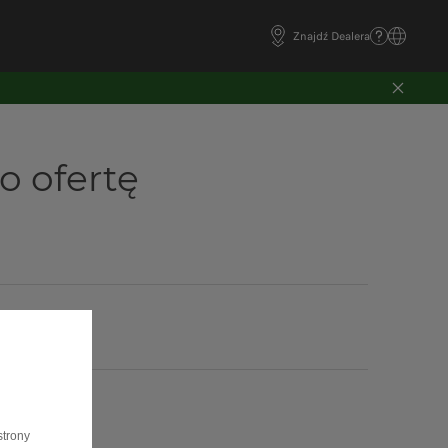
Znajdź Dealera
o ofertę
strony