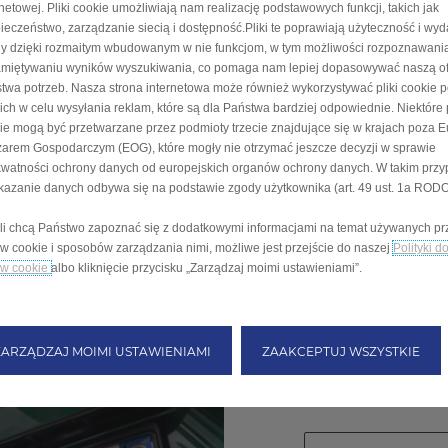
rnetowej. Pliki cookie umożliwiają nam realizację podstawowych funkcji, takich jak
ieczeństwo, zarządzanie siecią i dostępność.Pliki te poprawiają użyteczność i wy
ny dzięki rozmaitym wbudowanym w nie funkcjom, w tym możliwości rozpoznawania
miętywaniu wyników wyszukiwania, co pomaga nam lepiej dopasowywać naszą of
twa potrzeb. Nasza strona internetowa może również wykorzystywać pliki cookie 
cich w celu wysyłania reklam, które są dla Państwa bardziej odpowiednie. Niektóre p
ie mogą być przetwarzane przez podmioty trzecie znajdujące się w krajach poza 
Model *
arem Gospodarczym (EOG), które mogły nie otrzymać jeszcze decyzji w sprawie
watności ochrony danych od europejskich organów ochrony danych. W takim prz
kazanie danych odbywa się na podstawie zgody użytkownika (art. 49 ust. 1a RODO
ZGODA
li chcą Państwo zapoznać się z dodatkowymi informacjami na temat używanych pr
Przeczytaj poniższe in
ów cookie i sposobów zarządzania nimi, możliwe jest przejście do naszej
Polityki d
ów cookie
albo kliknięcie przycisku „Zarządzaj moimi ustawieniami”.
Dołącz do nas!
ZARZĄDZAJ MOIMI USTAWIENIAMI
ZAAKCEPTUJ WSZYSTKIE
Zgadzam się
NIE zgadzam się