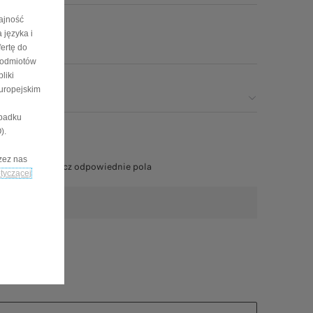
dajność
 języka i
ertę do
podmiotów
liki
Europejskim
ypadku
).
zez nas
formacje i zaznacz odpowiednie pola
otyczącej