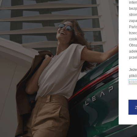
inte
bezp
stro
zapa
Pańs
trze
cook
Obsz
adek
prze
Jeże
plik
plik