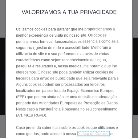
Chassis), desde 2022. Esta arquitetura avançada do Automóvel
2.0 oferece-nos uma vantagem competitiva em termos de
VALORIZAMOS A TUA PRIVACIDADE
qualidade e controlo de custos, permitindo-nos oferecer
produtos de elevado valor aos nossos clientes.
Utilizamos cookies para garantir que lhe proporcionamos a
melhor experiência de visita no nosso site. Os cookies
permitem-nos fornecer funcionalidades essenciais como seja
segurança, gestão de rede e acessibilidade. Melhoram a
utilização do site e a sua performance através de várias
características como sejam reconhecimento da língua,
pesquisa e resultados e, nessa medida, melhoram o que lhe
oferecemos. O nosso site pode também utilizar cookies de
terceiros para envio de publicidade que seja relevante para si.
Alguns cookies podem ser processados por terceiros
localizados em países fora do Espaço Económico Europeu
(EEE) que podem ainda não ter uma decisão de adequação
por parte das Autoridades Europeias de Protecção de Dados.
Neste caso a transferência é baseada no seu consentimento
(Art. 49.1a RGPD).
Inovação Inteligente para a Vida
Caso pretenda saber mais sobre os cookies que utilizamos e
como geri-los, pode aceder à nossa
Política de Cookies
ou
Imaginamos um futuro onde as inovações inteligentes