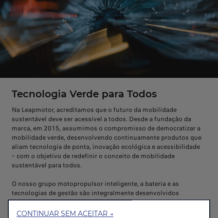
Tecnologia Verde para Todos
Na Leapmotor, acreditamos que o futuro da mobilidade
sustentável deve ser acessível a todos. Desde a fundação da
marca, em 2015, assumimos o compromisso de democratizar a
mobilidade verde, desenvolvendo continuamente produtos que
aliam tecnologia de ponta, inovação ecológica e acessibilidade
– com o objetivo de redefinir o conceito de mobilidade
sustentável para todos.
O nosso grupo motopropulsor inteligente, a bateria e as
tecnologias de gestão são integralmente desenvolvidos
internamente. Fomos a primeira marca 100% elétrica do mundo
a implementar, em larga escala, a tecnologia CTC (Cell-To-
CONTINUAR SEM ACEITAR →