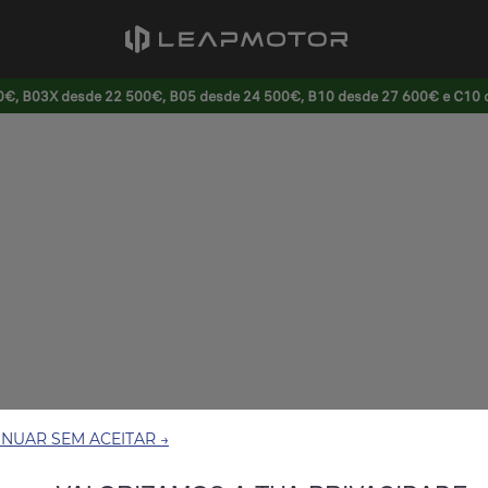
0€, B03X desde 22 500€, B05 desde 24 500€, B10 desde 27 600€ e C10
NUAR SEM ACEITAR →