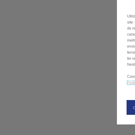
Util
site
de r
cara
melh
envi
terc
ter 
Nest
Caso
Polí