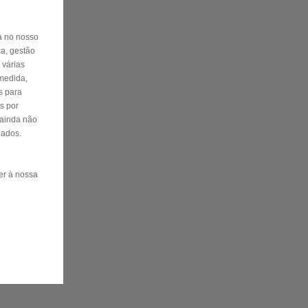
ta no nosso
ça, gestão
 várias
 medida,
s para
s por
 ainda não
Dados.
er à nossa