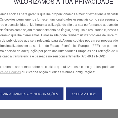
VALORIZAMOS A TUA PRIVACIDADE
izamos cookies para garantir que lhe proporcionamos a melhor experiência de visi
. Os cookies permitem-nos fornecer funcionalidades essenciais como seja seguran
ede e acessibilidade. Melhoram a utilização do site e a sua performance através de
cterísticas como sejam reconhecimento da língua, pesquisa e resultados e, nessa
oram o que lhe oferecemos. O nosso site pode também utilizar cookies de terceiro
o de publicidade que seja relevante para si. Alguns cookies podem ser processado
eiros localizados em países fora do Espaço Económico Europeu (EEE) que podem
uma decisão de adequação por parte das Autoridades Europeias de Protecção de 
e caso a transferência é baseada no seu consentimento (Art. 49.1a RGPD).
 pretenda saber mais sobre os cookies que utilizamos e como geri-los, pode aced
tica de Cookies
ou clicar na opção “Gerir as minhas Configurações”.
GERIR AS MINHAS CONFIGURAÇÕES
ACEITAR TUDO