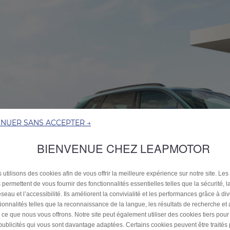
INUER SANS ACCEPTER →
BIENVENUE CHEZ LEAPMOTOR
 utilisons des cookies afin de vous offrir la meilleure expérience sur notre site. Les
 permettent de vous fournir des fonctionnalités essentielles telles que la sécurité, l
seau et l’accessibilité. Ils améliorent la convivialité et les performances grâce à di
tionnalités telles que la reconnaissance de la langue, les résultats de recherche et
i ce que nous vous offrons. Notre site peut également utiliser des cookies tiers pou
publicités qui vous sont davantage adaptées. Certains cookies peuvent être traités