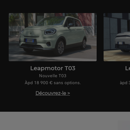
Leapmotor T03
L
Nouvelle T03
Àpd 18 900 € sans options.
àpd 
Découvrez-le
>