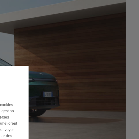
 cookies
a gestion
verses
 améliorent
r envoyer
 par des