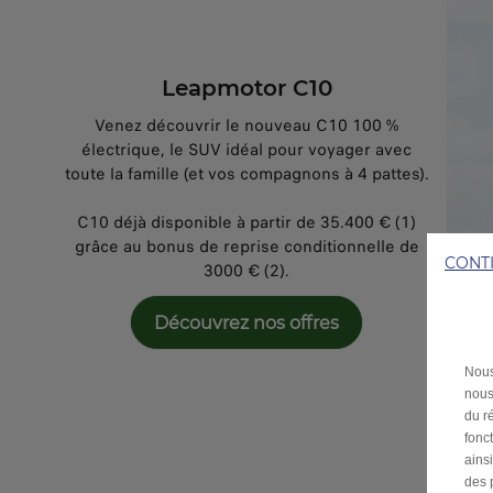
Leapmotor C10
Venez découvrir le nouveau C10 100 %
électrique, le SUV idéal pour voyager avec
toute la famille (et vos compagnons à 4 pattes).
C10 déjà disponible à partir de 35.400 € (1)
grâce au bonus de reprise conditionnelle de
CONT
3000 € (2).
Découvrez nos offres
Nous
nous
du ré
fonc
ains
des 