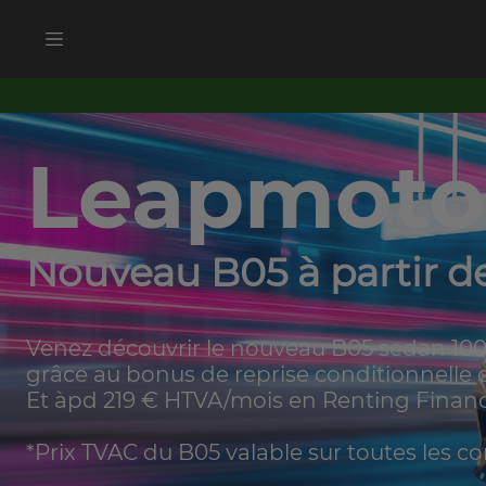
Leapmoto
Nouveau B05 à partir d
Venez découvrir le nouveau B05 sedan 100 %
grâce au bonus de reprise conditionnelle d
Et àpd 219 € HTVA/mois en Renting Financi
*Prix TVAC du B05 valable sur toutes les 