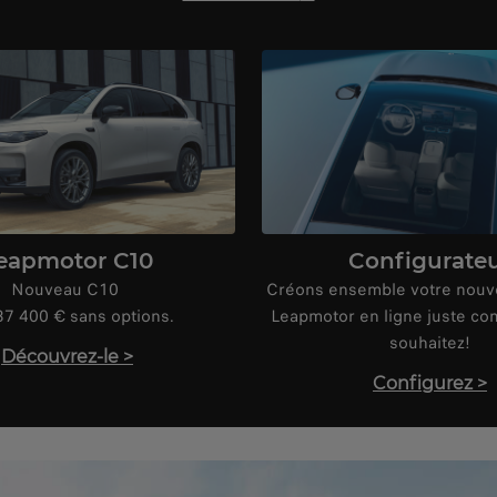
eapmotor C10
Configurate
Nouveau C10
Créons ensemble votre nouv
37 400 € sans options.
Leapmotor en ligne juste co
souhaitez!
Découvrez-le
>
Configurez
>