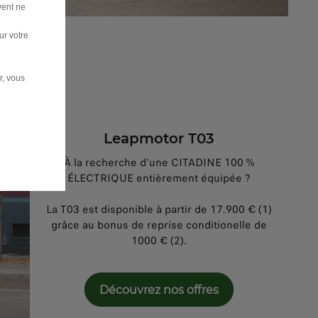
vent ne
ur votre
r, vous
Leapmotor T03
À la recherche d'une CITADINE 100 %
ÉLECTRIQUE entièrement équipée ?
La T03 est disponible à partir de 17.900 € (1)
grâce au bonus de reprise conditionelle de
1000 € (2).
Découvrez nos offres