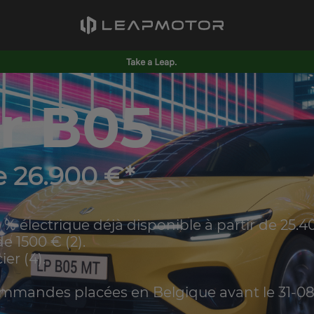
Take a Leap.
r B05
e 26.900 €*
 électrique déjà disponible à partir de 25.40
e 1500 € (2).
er (4).
commandes placées en Belgique avant le 31-08