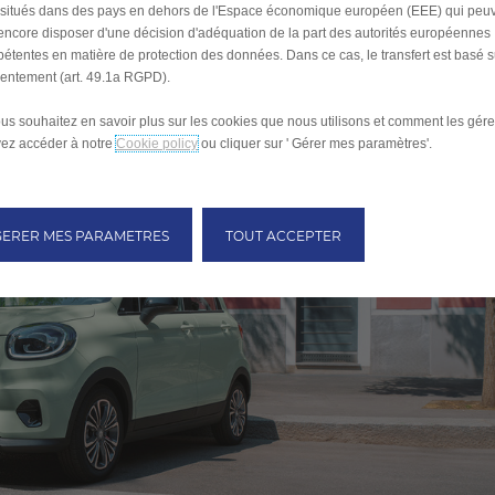
s situés dans des pays en dehors de l'Espace économique européen (EEE) qui peu
encore disposer d'une décision d'adéquation de la part des autorités européennes
étentes en matière de protection des données. Dans ce cas, le transfert est basé s
entement (art. 49.1a RGPD).
ous souhaitez en savoir plus sur les cookies que nous utilisons et comment les gére
ez accéder à notre
Cookie policy
ou cliquer sur ' Gérer mes paramètres'.
GERER MES PARAMETRES
TOUT ACCEPTER