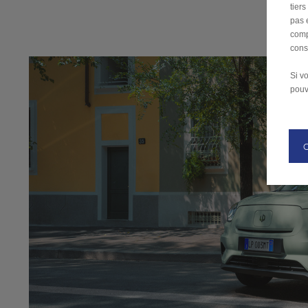
tier
pas 
comp
cons
Si v
pouv