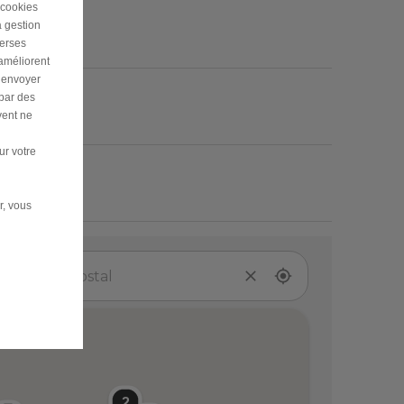
 cookies
a gestion
verses
 améliorent
r envoyer
 par des
vent ne
ur votre
r, vous