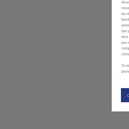
Nous
nous
du ré
fonc
ains
des 
tier
pas 
comp
cons
Si v
pouv