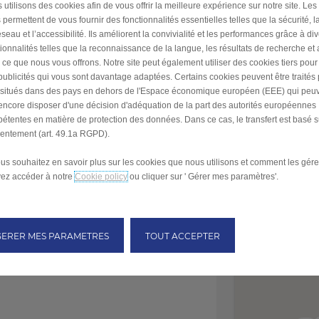
 utilisons des cookies afin de vous offrir la meilleure expérience sur notre site. Les
 permettent de vous fournir des fonctionnalités essentielles telles que la sécurité, l
seau et l’accessibilité. Ils améliorent la convivialité et les performances grâce à di
tionnalités telles que la reconnaissance de la langue, les résultats de recherche et
i ce que nous vous offrons. Notre site peut également utiliser des cookies tiers pou
publicités qui vous sont davantage adaptées. Certains cookies peuvent être traités
s situés dans des pays en dehors de l'Espace économique européen (EEE) qui peu
encore disposer d'une décision d'adéquation de la part des autorités européennes
étentes en matière de protection des données. Dans ce cas, le transfert est basé s
entement (art. 49.1a RGPD).
ous souhaitez en savoir plus sur les cookies que nous utilisons et comment les gére
ez accéder à notre
Cookie policy
ou cliquer sur ' Gérer mes paramètres'.
GERER MES PARAMETRES
TOUT ACCEPTER