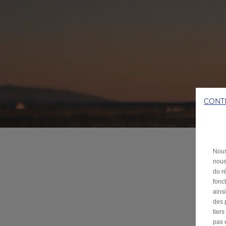
CONT
Nous
nous
du ré
fonc
ains
des 
tier
pas 