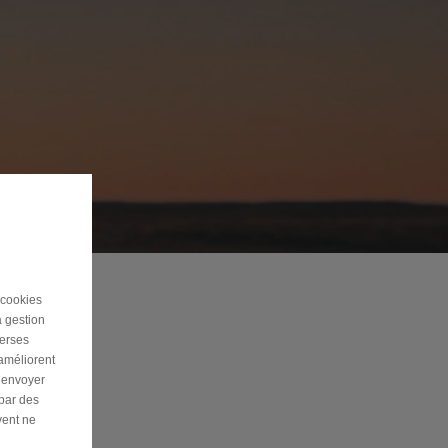
 cookies
a gestion
verses
 améliorent
r envoyer
 par des
vent ne