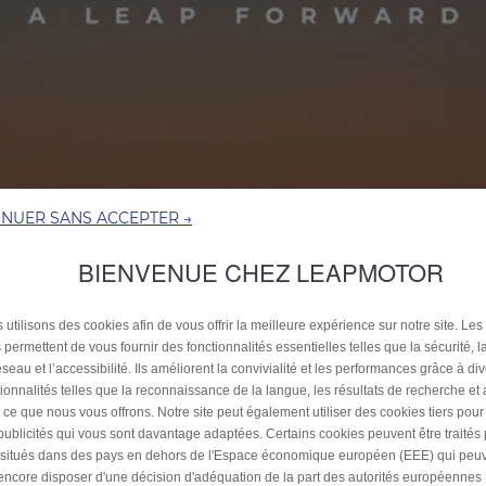
INUER SANS ACCEPTER →
BIENVENUE CHEZ LEAPMOTOR
 utilisons des cookies afin de vous offrir la meilleure expérience sur notre site. Les
Saisir les leads Newcom
 permettent de vous fournir des fonctionnalités essentielles telles que la sécurité, l
seau et l’accessibilité. Ils améliorent la convivialité et les performances grâce à di
tionnalités telles que la reconnaissance de la langue, les résultats de recherche et
Nom *
i ce que nous vous offrons. Notre site peut également utiliser des cookies tiers pou
publicités qui vous sont davantage adaptées. Certains cookies peuvent être traités
s situés dans des pays en dehors de l'Espace économique européen (EEE) qui peu
encore disposer d'une décision d'adéquation de la part des autorités européennes
Prénom *