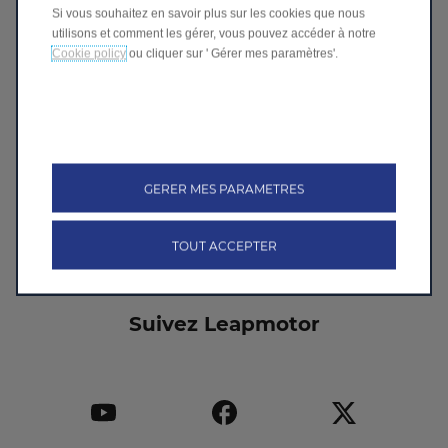
Si vous souhaitez en savoir plus sur les cookies que nous
J'accèpte
utilisons et comment les gérer, vous pouvez accéder à notre
Je refuse
Cookie policy
ou cliquer sur ' Gérer mes paramètres'.
Suivez-nous
GERER MES PARAMETRES
Send
TOUT ACCEPTER
Suivez Leapmotor