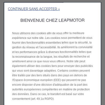
Code Postal *
CONTINUER SANS ACCEPTER →
BIENVENUE CHEZ LEAPMOTOR
Modèle *
Nous utilisons des cookies afin de vous offrir la meilleure
expérience sur notre site. Les cookies nous permettent de vous
fournir des fonctionnalités essentielles telles que la sécurité, la
CONSENTEMENT
gestion du réseau et l’accessibilité. Ils améliorent la convivialité
Merci de renseigner les informations suivantes
et les performances grâce à diverses fonctionnalités telles que
la reconnaissance de la langue, les résultats de recherche et
Donnez votre consentement
améliorent ainsi ce que nous vous offrons. Notre site peut
également utiliser des cookies tiers pour envoyer des publicités
J'accèpte
qui vous sont davantage adaptées. Certains cookies peuvent
Je refuse
être traités par des tiers situés dans des pays en dehors de
l'Espace économique européen (EEE) qui peuvent ne pas
encore disposer d'une décision d'adéquation de la part des
Si vous souhaitez préciser votre
autorités européennes compétentes en matière de protection
consentement
des données. Dans ce cas, le transfert est basé sur votre
consentement (art. 49.1a RGPD).
Rejoignez nos partenaires