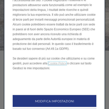
l’accessibilità del sito. I cookie migliorano l’usabilità e le
prestazioni attraverso varie funzionalità come ad esempio le
impostazioni della lingua, i risultati delle ricerche e quindi
migliorano la tua esperienza. Il sito può anche utilizzare cookie
di terze parti per inviarti messaggi promozionali personalizzati.
Alcuni cookie potrebbero essere trattati da terze parti con sede
in paesi al di fuori dello Spazio Economico Europeo (SEE) che
potrebbero non aver ancora ricevuto una richiesta di
adeguamento da parte delle Autorità europee in materia di
protezione dei dati personali. In questo caso il trasferimento è
basato sul tuo consenso (Art.49.1a GDPR).
Richiedi Test Drive
Se desideri sapere di più sui cookie che utilizziamo e su come
gestirli, puoi accedere alla
Cookie Policy
o cliccare sul tasto
Gestisci le mie impostazioni.
MODIFICA IMPOSTAZIONI