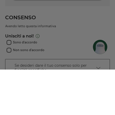
CONSENSO
Avendo letto questa informativa
Unisciti a noi!
Sono d'accordo
Non sono d'accordo
Se desideri dare il tuo consenso solo per
finalità specifiche
Unisciti ai nostri Partner!
Sono d'accordo
Non sono d'accordo
Invia la tua richiesta